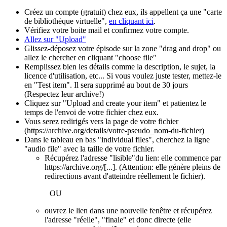
Créez un compte (gratuit) chez eux, ils appellent ça une "carte
de bibliothèque virtuelle",
en cliquant ici
.
Vérifiez votre boite mail et confirmez votre compte.
Allez sur "Upload"
Glissez-déposez votre épisode sur la zone "drag and drop" ou
allez le chercher en cliquant "choose file"
Remplissez bien les détails comme la description, le sujet, la
licence d'utilisation, etc... Si vous voulez juste tester, mettez-le
en "Test item". Il sera supprimé au bout de 30 jours
(Respectez leur archive!)
Cliquez sur "Upload and create your item" et patientez le
temps de l'envoi de votre fichier chez eux.
Vous serez redirigés vers la page de votre fichier
(https://archive.org/details/votre-pseudo_nom-du-fichier)
Dans le tableau en bas "individual files", cherchez la ligne
"audio file" avec la taille de votre fichier.
Récupérez l'adresse "lisible"du lien: elle commence par
https://archive.org/[...]. (Attention: elle génère pleins de
redirections avant d'atteindre réellement le fichier).
OU
ouvrez le lien dans une nouvelle fenêtre et récupérez
l'adresse "réelle", "finale" et donc directe (elle