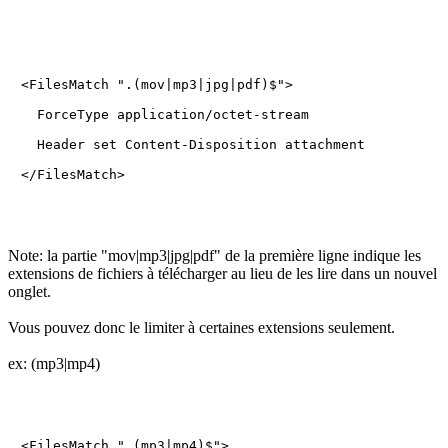
<FilesMatch ".(mov|mp3|jpg|pdf)$">
  ForceType application/octet-stream
  Header set Content-Disposition attachment
</FilesMatch>
Note: la partie "mov|mp3|jpg|pdf" de la première ligne indique les
extensions de fichiers à télécharger au lieu de les lire dans un nouvel
onglet.
Vous pouvez donc le limiter à certaines extensions seulement.
ex: (mp3|mp4)
<FilesMatch ".(mp3|mp4)$">